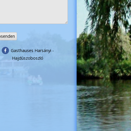
senden
Gasthauses Harsányi -
Hajdúszoboszló