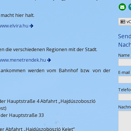
 macht hier halt.
vC
www.elvira.hu
Send
Nach
n die verschiedenen Regionen mit der Stadt.
-
Name
www.menetrendek.hu
-
g ankommen werden vom Bahnhof bzw. von der
E-mail
-
Telefo
der Hauptstraße 4 Abfahrt „Hajdúszoboszló
-
Nachr
st)
 der Hauptstraße 33
-
r Abfahrt „Hajdúszoboszló Kelet“