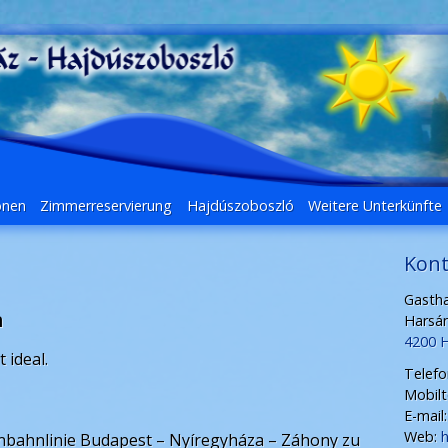
onen
Zimmerreservierung
Hajdúszoboszló
Weitere Unterkünfte
Kont
Gastha
en
Harsán
4200 H
 ideal.
Telefo
Mobilt
E-mail:
Web:
h
enbahnlinie Budapest – Nyíregyháza – Záhony zu