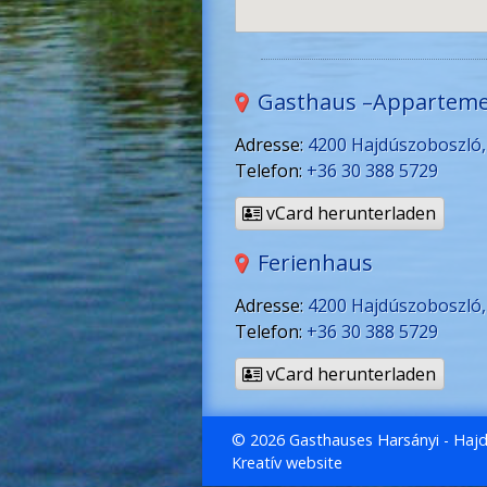
Gasthaus –Appartem
Adresse:
4200 Hajdúszoboszló, H
Telefon:
+36 30 388 5729
vCard herunterladen
Ferienhaus
Adresse:
4200 Hajdúszoboszló, 
Telefon:
+36 30 388 5729
vCard herunterladen
© 2026 Gasthauses Harsányi - Haj
Kreatív website