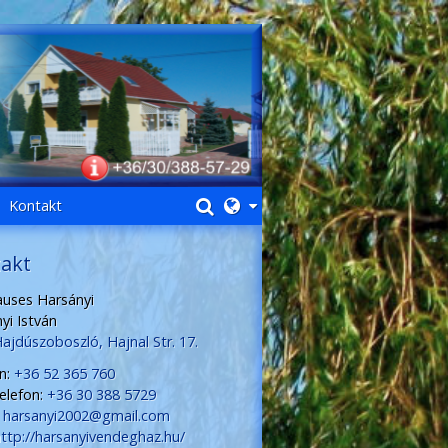
Kontakt
akt
uses Harsányi
yi István
ajdúszoboszló, Hajnal Str. 17.
n:
+36 52 365 760
elefon:
+36 30 388 5729
harsanyi2002@gmail.com
ttp://harsanyivendeghaz.hu/