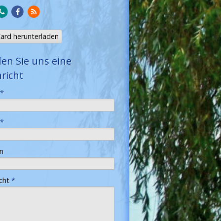
ard herunterladen
en Sie uns eine
richt
*
*
n
icht
*