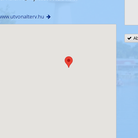
-
-
www.utvonalterv.hu
Ab